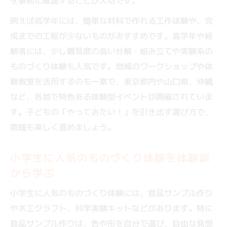
を事前に確認することが大切です。
工作体験で宿題が早く終わるコツを解説
例えば低学年には、簡単な材料で作れる工作体験や、完
ものづくり体験を活かした自由研究の工夫
成までの工程が少ないものがおすすめです。高学年や経
ものづくり体験で学びが深まる夏を迎えるコツ
験者には、少し難易度の高い分解・組み立てや実験系の
ものづくり体験で学習意欲を高める工夫と
ものづくり体験も人気です。地域のワークショップや体
は
験教室を活用するのも一案で、東京都内や山口県、沖縄
夏休みにおすすめの学び深まるものづくり
など、各地で特色ある体験型イベントが開催されていま
体験
す。子どもの「やってみたい！」を引き出す選び方で、
宿題も楽しく進めましょう。
親子で体験することで学びが定着する理由
ものづくり体験が自由研究にもたらす効果
小学生に人気のものづくり体験を体験談
宿題を学びに変えるものづくり体験の実例
から学ぶ
体験型アプローチで夏休みの宿題と遊びを両立
小学生に人気のものづくり体験には、食品サンプル作り
ものづくり体験で宿題と遊びを両立する工
や木工クラフト、科学実験キットなどがあります。特に
夫
食品サンプル作りは、色や形を自分で選び、自由な発想