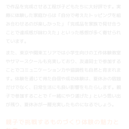
親子で楽しむ体験型宿題の時間管理ポイン
で作品を完成させる工程が子どもたちに大好評です。実
ト
際に体験した家庭からは「自分で考えたトッピングを組
ものづくり体験を活かした有意義な夏休み
み合わせるのが楽しかった」「完成品を家族で見せ合う
計画
ことで達成感が味わえた」といった感想が多く寄せられ
遊びながら学べるものづくり体験の活用例
ています。
宿題も遊びも楽しめる体験型アプローチの
また、東京や関東エリアでは小学生向けの工作体験教室
秘訣
やサマースクールも充実しており、友達同士で参加する
ことでコミュニケーション力や協調性も自然と育まれま
す。体験を通じて得た自信や成功体験は、夏休みの宿題
だけでなく、日常生活にも良い影響をもたらします。親
子で参加することで「一緒にやり遂げた」という思い出
が残り、夏休みが一層充実したものになるでしょう。
親子で挑戦するものづくり体験の魅力と