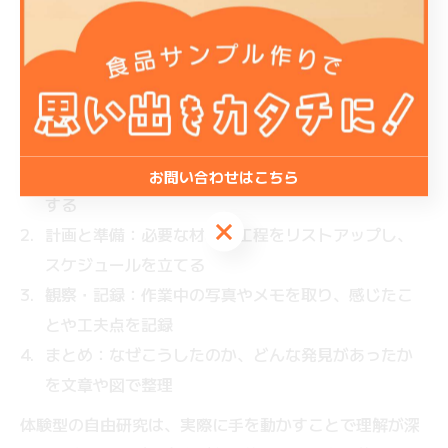
振り返ることが大切です。自由研究は、単なる作品作り
ではなく、観察や考察、まとめの力も評価されます。
そのため、体験の記録や写真を活用しながら、研究の過
程や結果を分かりやすく整理しましょう。
自由研究の進め方のコツ
テーマ選び：子どもの興味や身近な疑問を出発点に
お問い合わせはこちら
する
お問い合わせはこちら
計画と準備：必要な材料や工程をリストアップし、
スケジュールを立てる
観察・記録：作業中の写真やメモを取り、感じたこ
とや工夫点を記録
まとめ：なぜこうしたのか、どんな発見があったか
を文章や図で整理
体験型の自由研究は、実際に手を動かすことで理解が深