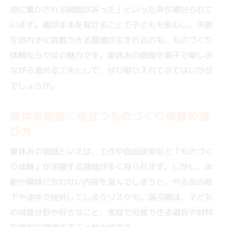
は
想に驚かされる瞬間があった」といった声が寄せられて
ものづくり体験で宿題が思い出になる仕組
います。親が手本を見せることで子どもも安心し、失敗
み
を恐れずに挑戦できる環境が生まれるのも、ものづくり
親子で感じるものづくり体験の達成感とは
体験ならではの魅力です。夏休みの宿題を親子で楽しみ
ながら進める工夫として、ぜひ取り入れてみてはいかが
子どもの成長を感じるものづくり体験の魅
でしょうか。
力
体験型宿題が家族の絆を深める理由を解説
夏休み宿題に役立つものづくり体験の選
ものづくり体験が夏休みの宿題に与える影
び方
響
夏休みの宿題といえば、工作や自由研究など「ものづく
宿題対策に効果的な親子の工作体験を提案
り体験」が活躍する課題が多く見られます。しかし、年
ものづくり体験で宿題の負担を軽減する方
齢や興味に合わない内容を選んでしまうと、やる気の低
法
下や途中で挫折してしまうリスクも。選ぶ際は、子ども
親子で楽しむ工作体験の宿題対策ポイント
の得意分野や好きなこと、家庭で用意できる道具や材料
低学年でも安心できるものづくり体験選び