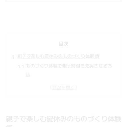
目次
親子で楽しむ夏休みのものづくり体験術
ものづくり体験で親子時間を充実させる方
法
夏休み宿題に役立つものづくり体験の選び
方
小学生に人気のものづくり体験を体験談か
ら学ぶ
親子で楽しむ夏休みのものづくり体験
親子で挑戦するものづくり体験の魅力と効