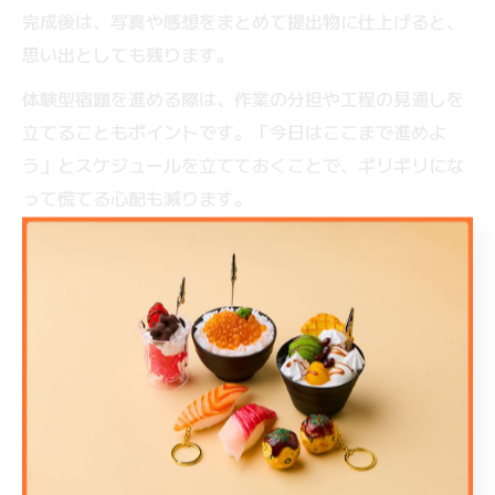
完成後は、写真や感想をまとめて提出物に仕上げると、
思い出としても残ります。
体験型宿題を進める際は、作業の分担や工程の見通しを
立てることもポイントです。「今日はここまで進めよ
う」とスケジュールを立てておくことで、ギリギリにな
って慌てる心配も減ります。
また、失敗した場合も「どうすればうまくいくか」を一
緒に考えることで、問題解決力や自主性の向上にもつな
がります。
ものづくり体験を活用した自由研究のポ
イント
ものづくり体験を自由研究に活用する際は、「なぜその
体験を選んだのか」「どんな工夫や発見があったか」を