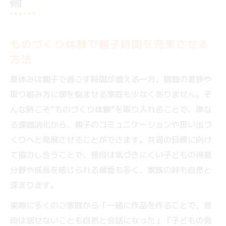
術
果
子どもの創造力を育てるものづくり体験の
ヒント
ものづくり体験で親子時間を充実させる
夏休みの宿題を創造的に進める体験型アイデア
方法
ものづくり体験で宿題が楽しく進むコツを
夏休みは親子で過ごす時間が増える一方、宿題の進捗や
紹介
取り組み方に頭を悩ませる家庭も少なくありません。そ
夏休み宿題におすすめのものづくり体験ア
んな時こそ“ものづくり体験”を取り入れることで、単な
イデア集
る課題消化から、親子のコミュニケーションや思い出づ
子どもと一緒に工夫できる体験型宿題の実
くりへと発展させることができます。共通の目標に向け
践例
て協力し合うことで、普段は気づきにくい子どもの得意
ものづくり体験を活用した自由研究のポイ
分野や成長を感じられる場面も多く、家族の絆も自然と
ント
深まります。
親子で協力して進める体験型宿題の進め方
実際に多くのご家庭から「一緒に作品を作ることで、普
ものづくり体験が宿題の思い出に変わる理由と
段は話せないことも自然と会話になった」「子どもの発