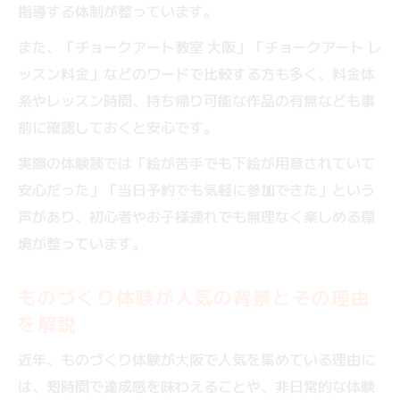
指導する体制が整っています。
う
また、「チョークアート教室 大阪」「チョークアート レ
完成作品を持ち帰れるものづくり体験の魅
ッスン料金」などのワードで比較する方も多く、料金体
力
系やレッスン時間、持ち帰り可能な作品の有無なども事
大阪で実現できるオリジナル黒板アート制
前に確認しておくと安心です。
作
実際の体験談では「絵が苦手でも下絵が用意されていて
手ぶらで参加できる黒板アート体験の安心
安心だった」「当日予約でも気軽に参加できた」という
感
声があり、初心者やお子様連れでも無理なく楽しめる環
SNS映えするオリジナルアートを気軽に体
境が整っています。
験
初心者でも満足できる持ち帰り体験の流れ
ものづくり体験が人気の背景とその理由
を解説
近年、ものづくり体験が大阪で人気を集めている理由に
は、短時間で達成感を味わえることや、非日常的な体験