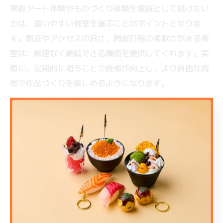
黒板アート体験やものづくり体験を趣味として続けたい
方は、通いやすい教室を選ぶことがポイントとなりま
す。駅近やアクセスの良さ、開催日程の柔軟さがある教
室は、無理なく継続できる環境を提供してくれます。実
際に、定期的に通うことで技術が向上し、より自由な発
想で作品づくりを楽しめるようになります。
また、教室によっては、同じ趣味を持つ仲間と交流でき
るイベントや、作品展の開催など、継続するモチベーシ
ョンを高める工夫がされています。自分に合ったペース
で通える教室を選ぶことで、ものづくり体験が日常のリ
フレッシュや自己表現の場となり、新しい自分を発見で
きるかもしれません。
親子で挑戦しやすい黒板アートの新し