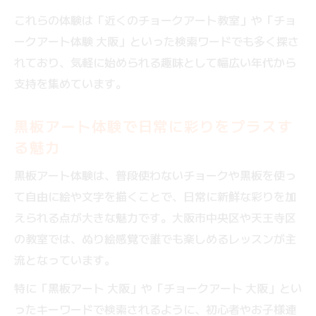
案
これらの体験は「近くのチョークアート教室」や「チョ
親子で楽しめるものづくり体験の具体的な
ークアート体験 大阪」といった検索ワードでも多く探さ
魅力
れており、気軽に始められる趣味として幅広い年代から
黒板アート体験で育む創造力とコミュニケ
支持を集めています。
ーション
初心者も安心な親子体験教室の選び方
黒板アート体験で日常に彩りをプラスす
る魅力
チョークアートも体験できる教室の特徴を
解説
黒板アート体験は、普段使わないチョークや黒板を使っ
親子参加におすすめの黒板アート体験ポイ
て自由に絵や文字を描くことで、日常に新鮮な彩りを加
ント
えられる点が大きな魅力です。大阪市中央区や天王寺区
初心者も安心できる大阪市内のアート体験の選
の教室では、ぬり絵感覚で誰でも楽しめるレッスンが主
び方
流となっています。
初心者向けものづくり体験教室の選び方ガ
特に「黒板アート 大阪」や「チョークアート 大阪」とい
イド
ったキーワードで検索されるように、初心者やお子様連