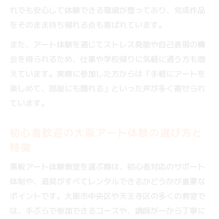
駅近でアクセス便利な黒板アート体験のポ
れでも安心して体験できる環境が整っており、完成作品
イント
をそのまま持ち帰れる点も喜ばれています。
体験前に知っておきたいレッスン料金の比
また、アート体験を通じてストレス発散や自己表現の機
較
会を得られるため、仕事や学校帰りに気軽に通う方も増
大阪市内で安心して参加できる教室の特徴
えています。実際に参加した方からは「手軽にアートを
当日持ち帰り可能なアート体験の選び方
楽しめて、部屋にも飾れる」といった声が多く寄せられ
駅近でアクセス便利なものづくり体験の特長
ています。
駅近教室で気軽に参加できる黒板アート体
初心者歓迎の大阪アート体験の選び方と
験
特徴
通いやすいものづくり体験が選ばれる理由
黒板アート体験教室を選ぶ際は、初心者対応のサポート
仕事帰りや休日におすすめの体験教室
体制や、道具がすべてレンタルできるかどうかが重要な
駅近アート体験のメリットと注意点を解説
ポイントです。大阪市中央区や天王寺区の多くの教室で
予約しやすい駅近ものづくり体験の探し方
は、手ぶらで参加できるコースや、講師が一から丁寧に
自分だけの黒板アートを大阪で作って持ち帰ろ