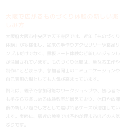
駅近で通いやすい黒板アート体験の利便性
大阪市中央区と天王寺区でのものづくり体験探
大阪で広がるものづくり体験の新しい楽
訪
しみ方
中央区と天王寺区で楽しむものづくり体験
大阪府大阪市中央区や天王寺区では、近年「ものづくり
教室の魅力
体験」が多様化し、従来の手作りアクセサリーや食品サ
駅近のアート体験で通いやすさと安心を実
ンプルだけでなく、黒板アート体験など新しいジャンル
感
が注目されています。ものづくり体験は、単なる工作や
黒板アート体験の選び方と比較ポイントを
制作にとどまらず、参加者同士のコミュニケーションや
紹介
自己表現の場としても人気が高まっています。
親子で挑戦できるものづくり体験の楽しみ
例えば、親子で参加可能なワークショップや、初心者で
方
も手ぶらで楽しめる体験教室が増えており、休日や放課
通いやすい教室選びで続けやすい趣味を発
後の新しい過ごし方として選ばれるケースが増加してい
見
ます。実際に、駅近の教室では予約が埋まるほどの人気
親子で挑戦しやすい黒板アートの新しい趣味提
ぶりです。