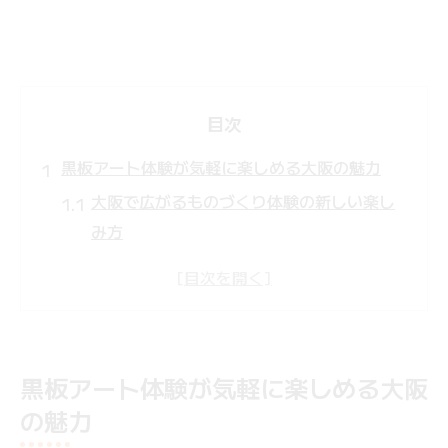
目次
黒板アート体験が気軽に楽しめる大阪の魅力
大阪で広がるものづくり体験の新しい楽し
み方
黒板アート体験で日常に彩りをプラスする
魅力
初心者歓迎の大阪アート体験の選び方と特
徴
黒板アート体験が気軽に楽しめる大阪
ものづくり体験が人気の背景とその理由を
の魅力
解説