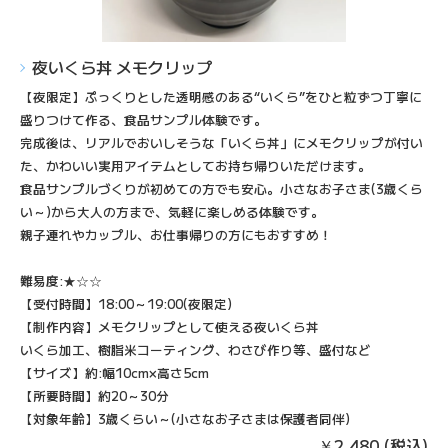
夜いくら丼 メモクリップ
【夜限定】ぷっくりとした透明感のある“いくら”をひと粒ずつ丁寧に
盛りつけて作る、食品サンプル体験です。
完成後は、リアルでおいしそうな「いくら丼」にメモクリップが付い
た、かわいい実用アイテムとしてお持ち帰りいただけます。
食品サンプルづくりが初めての方でも安心。小さなお子さま(3歳くら
い～)から大人の方まで、気軽に楽しめる体験です。
親子連れやカップル、お仕事帰りの方にもおすすめ！
難易度:★☆☆
【受付時間】18:00～19:00(夜限定)
【制作内容】メモクリップとして使える夜いくら丼
いくら加工、樹脂米コーティング、わさび作り等、盛付など
【サイズ】約:幅10cm×高さ5cm
【所要時間】約20～30分
【対象年齢】3歳くらい～(小さなお子さまは保護者同伴)
￥2,480 (税込)