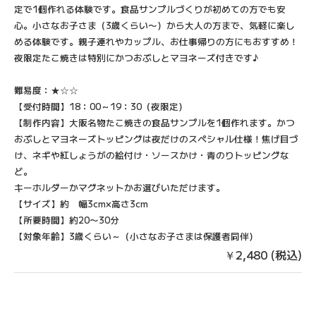
定で1個作れる体験です。食品サンプルづくりが初めての方でも安
心。小さなお子さま（3歳くらい〜）から大人の方まで、気軽に楽し
める体験です。親子連れやカップル、お仕事帰りの方にもおすすめ！
夜限定たこ焼きは特別にかつおぶしとマヨネーズ付きです♪
難易度：★☆☆
【受付時間】18：00～19：30（夜限定）
【制作内容】大阪名物たこ焼きの食品サンプルを1個作れます。かつ
おぶしとマヨネーズトッピングは夜だけのスペシャル仕様！焦げ目づ
け、ネギや紅しょうがの絵付け・ソースかけ・青のりトッピングな
ど。
キーホルダーかマグネットかお選びいただけます。
【サイズ】約 幅3cm×高さ3cm
【所要時間】約20〜30分
【対象年齢】3歳くらい～（小さなお子さまは保護者同伴）
￥2,480 (税込)