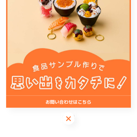
団体
ツアー
修学旅行
イベント
出張
店舗
< 前のページ
一覧に戻る
次のページ >
関連タグ
#パフェ
#PTA
#子供会
#グループ
お問い合わせはこちら
#学校
#修学旅行
#イベント
#出張
#下見
お問い合わせはこちら