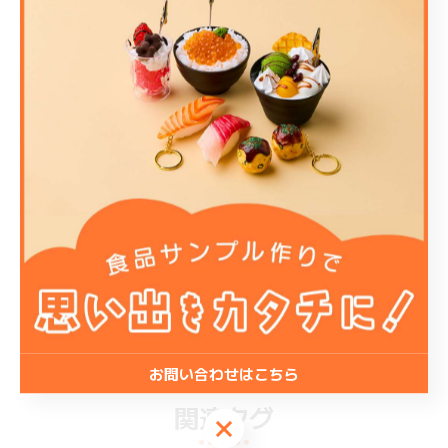
------------
株式会社デザインポケット
住所 : 大阪府大阪市中央区難波千日前１０−１１
電話番号 : 050-1726-0742
----------------------------------------------------------
------------
店舗
< 前のページ
一覧に戻る
次のページ >
お問い合わせはこちら
関連タグ
お問い合わせはこちら