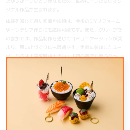
上がりが一つひとつ異なるため、世界に一つだけのオリ
ジナル作品が生まれます。
体験を通じて得た知識や技術は、今後のDIYリフォーム
やインテリア作りにも応用可能です。また、グループで
の参加では、作品制作を通じてコミュニケーションが深
まり、思い出づくりにも最適です。実際に参加したユー
ザーからは「達成感が大きい」「初心者でも安心だっ
た」などの口コミも寄せられています。
ものづくり体験が可能にする自由なモル
タル表現
ものづくり体験を通じて、モルタル造形は驚くほど自由
な表現が可能です。大阪府大阪市中央区や泉佐野市の教
室では、伝統的なテクスチャーから現代的なデザインま
で、幅広いスタイルを学べます。