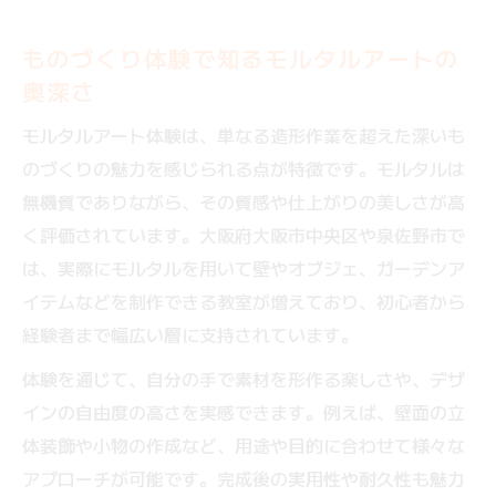
大阪で味わえる本格ものづくり体験の楽し
み方
ものづくり体験で知るモルタルアートの
ものづくり体験が広げるモルタル造形の世界
奥深さ
ものづくり体験で学ぶモルタル造形の基本
モルタルアート体験は、単なる造形作業を超えた深いも
技法
のづくりの魅力を感じられる点が特徴です。モルタルは
モルタル造形の世界を広げるものづくり体
無機質でありながら、その質感や仕上がりの美しさが高
験とは
く評価されています。大阪府大阪市中央区や泉佐野市で
体験型ものづくりでモルタル造形に挑戦す
は、実際にモルタルを用いて壁やオブジェ、ガーデンア
る魅力
イテムなどを制作できる教室が増えており、初心者から
ものづくり体験が可能にする自由なモルタ
経験者まで幅広い層に支持されています。
ル表現
体験を通じて、自分の手で素材を形作る楽しさや、デザ
モルタル造形を深く知るものづくり体験の
インの自由度の高さを実感できます。例えば、壁面の立
流れ
体装飾や小物の作成など、用途や目的に合わせて様々な
モルタルアートならではの空間デザイン提案
アプローチが可能です。完成後の実用性や耐久性も魅力