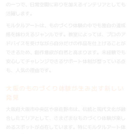
ものづくり体験が生む個性派空間デザイン
の一つで、日常空間に彩りを加えるインテリアとしても
のヒント
活躍します。
モルタルアート体験で叶える理想の空間づ
モルタルアートは、ものづくり体験の中でも独自の達成
くり
感を味わえるジャンルです。教室によっては、プロのア
ものづくり体験を活かしたモルタルアート
ドバイスを受けながら自分だけの作品を仕上げることが
の提案術
できるため、創作意欲が自然と高まります。未経験でも
空間デザインに役立つモルタル体験の応用
安心してチャレンジできるサポート体制が整っている点
方法
も、人気の理由です。
ものづくり体験と空間演出の相乗効果を探
大阪のものづくり体験が生み出す新しい
る
発見
初めてでも安心の大阪モルタルアート教室案内
初心者にも優しいものづくり体験のポイン
大阪府大阪市中央区や泉佐野市は、伝統と現代文化が融
ト
合したエリアとして、さまざまなものづくり体験が楽し
めるスポットが点在しています。特にモルタルアート体
大阪の教室で安心して始めるものづくり体