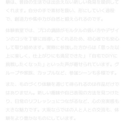
験は、普段の生活では出会えない新しい発見を提供して
験
くれます。自分の手で素材を扱い、形にしていく過程
ものづくり体験で選ぶモルタルアート教室
で、創造力や集中力が自然と鍛えられるのです。
の魅力
体験教室では、プロの講師がモルタルの扱い方やデザイ
初体験でも安心のモルタルアート教室案内
ンのコツを丁寧に指導してくれるため、初心者でも安心
ものづくり体験が叶う大阪の教室選びガイ
して取り組めます。実際に参加した方からは「思った以
ド
上に楽しく、仕上がりにも満足できた」「自宅でDIYに
泉佐野市で学ぶものづくり体験の楽しさ発見
挑戦したくなった」といった声が寄せられています。グ
泉佐野市でものづくり体験が人気な理由と
ループや家族、カップルなど、参加シーンも多様です。
は
また、ものづくり体験を通じて得られるのは作品だけで
ものづくり体験を泉佐野市で楽しむポイン
はありません。新しい趣味や自己表現の方法を見つけた
ト
り、日常のリフレッシュにつながるなど、心の充実感も
泉佐野市で広がるモルタルアート体験の魅
大きな魅力です。大阪ならではの人と人との交流も、体
力
験をより豊かなものにしています。
ものづくり体験が泉佐野市で叶える新しい