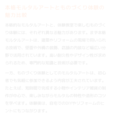
出会い
本格モルタルアートとものづくり体験の
泉佐野市のものづくり体験で得られる学び
魅力比較
の価値
本格的なモルタルアートと、体験教室で楽しむものづく
DIY志向に応えるモルタル体験のコツとヒント
り体験には、それぞれ異なる魅力があります。まず本格
DIYで挑戦するものづくり体験の基本手順
モルタルアートは、建築やリフォームの現場で用いられ
モルタル体験で知るDIYの楽しさと注意点
る技術で、壁面や外構の装飾、店舗の内装など幅広い分
ものづくり体験が教えるDIYモルタルの工夫
野で活用されています。高い耐久性やデザイン性が求め
DIY初心者でも安心のモルタル体験アドバイ
られるため、専門的な知識と技術が必要です。
ス
一方、ものづくり体験としてのモルタルアートは、初心
ものづくり体験で身につくDIYならではの技
者でも気軽に参加できるよう内容が工夫されています。
法
たとえば、短時間で完成する小物やインテリア雑貨の制
作が中心で、楽しみながらモルタルの特性や造形のコツ
を学べます。体験後は、自宅でのDIYやリフォームのヒ
ントにもつながります。