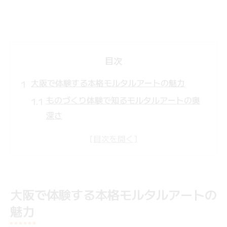
目次
大阪で体験する本格モルタルアートの魅力
ものづくり体験で知るモルタルアートの奥
深さ
大阪のものづくり体験が生み出す新しい発
見
本格モルタルアートとものづくり体験の魅
力比較
大阪で体験する本格モルタルアートの
ものづくり体験が広げる創造性と感動の理
魅力
由