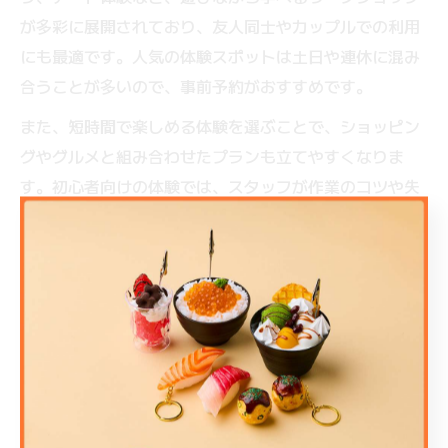
が多彩に展開されており、友人同士やカップルでの利用
にも最適です。人気の体験スポットは土日や連休に混み
合うことが多いので、事前予約がおすすめです。
また、短時間で楽しめる体験を選ぶことで、ショッピン
グやグルメと組み合わせたプランも立てやすくなりま
す。初心者向けの体験では、スタッフが作業のコツや失
敗しにくいポイントを丁寧に教えてくれるため、安心し
てチャレンジできます。作品づくりを通じて、普段とは
違う新しい自分を発見できるかもしれません。
子供と一緒に楽しむ難波の手作り体験ポ
イント
子供と一緒にものづくり体験を楽しむ際は、安全性や年
齢制限、作業の難易度を事前に確認しましょう。難波千