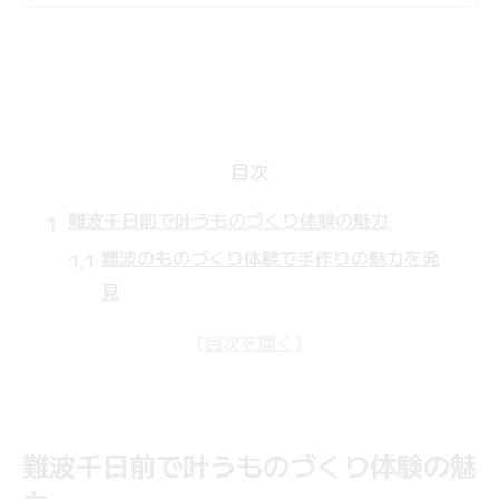
目次
難波千日前で叶うものづくり体験の魅力
難波のものづくり体験で手作りの魅力を発
見
初心者も安心のものづくり体験が人気の理
由
デートや親子で楽しめるものづくり体験特
集
難波千日前で叶うものづくり体験の魅
短時間参加でも満足できる体験の選び方