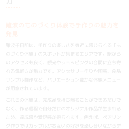
力
大人も夢中になれるものづくり体験スポッ
ト
手作り好きが集う大阪のものづくり体験
難波のものづくり体験で手作りの魅力を
手作り体験で広がる大阪のものづくり文化
発見
難波で話題のハンドメイド体験に挑戦して
難波千日前は、手作りの楽しさを身近に感じられる「も
みよう
のづくり体験」のスポットが集まるエリアです。駅から
ものづくり体験で大人も子供も夢中に過ご
のアクセスも良く、観光やショッピングの合間に立ち寄
す方法
れる気軽さが魅力です。アクセサリー作りや陶芸、食品
心斎橋エリアで注目の遊び体験を楽しむコ
サンプル制作など、バリエーション豊かな体験メニュー
ツ
が用意されています。
子供と一緒に楽しむ難波の手作り体験ポイ
これらの体験は、完成品を持ち帰ることができるだけで
ント
なく、作る過程で自分だけのオリジナル作品が生まれる
デートにも親子にも人気の体験を探して
ため、達成感や満足感が得られます。例えば、ペアリン
デートに最適なものづくり体験の選び方
グ作りではカップルがお互いの好みを話し合いながらデ