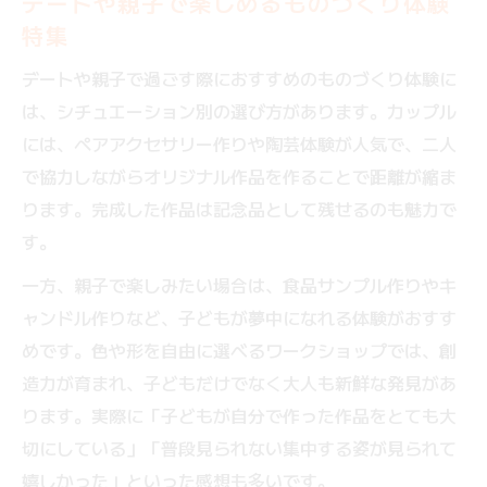
デートや親子で楽しめるものづくり体験
実用的な完成品が嬉しいものづくり体験の
特集
選び方
手作りアイテムを暮らしに取り入れる楽し
デートや親子で過ごす際におすすめのものづくり体験に
み
は、シチュエーション別の選び方があります。カップル
には、ペアアクセサリー作りや陶芸体験が人気で、二人
思い出を形に残せるものづくり体験の魅力
で協力しながらオリジナル作品を作ることで距離が縮ま
ります。完成した作品は記念品として残せるのも魅力で
す。
一方、親子で楽しみたい場合は、食品サンプル作りやキ
ャンドル作りなど、子どもが夢中になれる体験がおすす
めです。色や形を自由に選べるワークショップでは、創
造力が育まれ、子どもだけでなく大人も新鮮な発見があ
ります。実際に「子どもが自分で作った作品をとても大
切にしている」「普段見られない集中する姿が見られて
嬉しかった」といった感想も多いです。