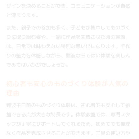
親子で楽しむ難波の手作り体験おすすめ集
ザインを決めることができ、コミュニケーションが自然
と深まります。
大人も満足できる体験デートの楽しみ方
子供が安全に楽しめる体験のポイントとは
また、親子での参加も多く、子どもが集中してものづく
りに取り組む姿や、一緒に作品を完成させた時の笑顔
お揃いアイテム作りで思い出に残るものづ
は、日常では味わえない特別な思い出になります。手作
くり体験
りの魅力を体感しながら、難波ならではの体験を楽しん
初心者歓迎のものづくり体験で思い出作り
でみてはいかがでしょうか。
初めてでも安心なものづくり体験の魅力
スタッフが丁寧にサポートする体験工房の
初心者も安心のものづくり体験が人気の
選び方
理由
初心者向けの手作り体験で楽しむコツ
難波千日前のものづくり体験は、初心者でも安心して参
短時間で完成するものづくり体験が人気の
加できる点が大きな特長です。体験教室では、専門スタ
理由
ッフが丁寧にサポートしてくれるため、初めてでも無理
大阪で出会う新しいものづくり体験の楽し
なく作品を完成させることができます。工具の使い方や
さ