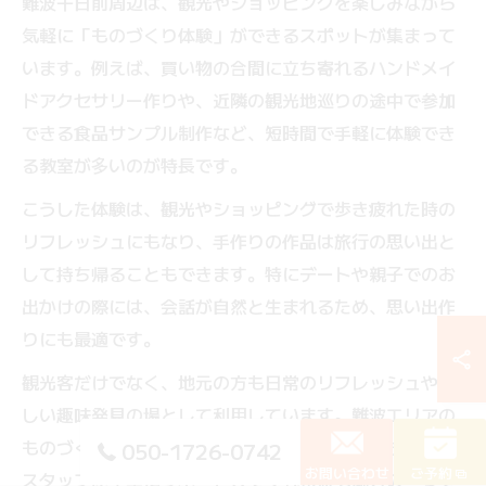
難波千日前周辺は、観光やショッピングを楽しみながら
気軽に「ものづくり体験」ができるスポットが集まって
います。例えば、買い物の合間に立ち寄れるハンドメイ
ドアクセサリー作りや、近隣の観光地巡りの途中で参加
できる食品サンプル制作など、短時間で手軽に体験でき
る教室が多いのが特長です。
こうした体験は、観光やショッピングで歩き疲れた時の
リフレッシュにもなり、手作りの作品は旅行の思い出と
して持ち帰ることもできます。特にデートや親子でのお
出かけの際には、会話が自然と生まれるため、思い出作
りにも最適です。
観光客だけでなく、地元の方も日常のリフレッシュや新
しい趣味発見の場として利用しています。難波エリアの
ものづくり体験は、初心者でも安心して参加できるよう
050-1726-0742
お問い合わせ
ご予約
スタッフが丁寧にサポートしてくれる点も魅力の一つで