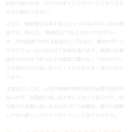
材料の扱い方も、わかりやすくレクチャーしてもらえる
短時間で満足できるものづくり体験特集
ので心配ありません。
観光や買い物の合間に楽しむものづくり体
さらに、短時間で完成するメニューが多いのも人気の理
験
由です。例えば、1時間ほどで仕上がるアクセサリー
短時間で充実できる手作り体験の選び方
や、30分程度で作れる食品サンプルなど、観光やデート
当日予約OKなものづくり体験の魅力
のスケジュールに合わせて体験を選べます。実際に初参
駅近で参加できるものづくり体験スポット
加の方からは「思ったより簡単で驚いた」「自分のペー
忙しい日でも楽しめる体験ワークショップ
スで進められて楽しかった」という声も多く寄せられて
集
います。
完成品を日常で楽しむクラフト体験ガイド
注意点としては、人気の体験は事前予約が必要な場合が
ものづくり体験で作った作品を日常で活用
多いので、計画的に申し込みをしておくと安心です。初
する方法
心者でも気軽に楽しめるものづくり体験は、誰でも挑戦
しやすい新しいアクティビティとしておすすめです。
プレゼントにも人気のクラフト体験アイデ
ア