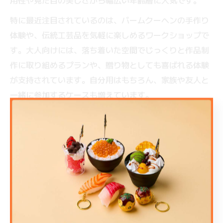
用性や見た目の美しさから幅広い年齢層に人気です。
特に最近注目されているのは、バームクーヘンの手作り
体験や、伝統工芸品を気軽に楽しめるワークショップで
す。大人向けには、落ち着いた空間でじっくりと作品制
作に取り組めるプランや、贈り物としても喜ばれる体験
が支持されています。自分用はもちろん、家族や友人と
一緒に参加するケースも増えています。
注意点として、人気ジャンルは混雑しやすく、特に週末
や長期休暇は早めの予約が必須です。自分の興味や目的
に合わせて、複数の体験を比較検討するとより満足度の
高いものづくり体験ができるでしょう。
珍しいものづくり体験を東海で味わう