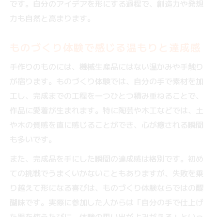
です。自分のアイデアを形にする過程で、創造力や発想
ものづくり体験でしか味わえない手作りの
力も自然と高まります。
温もり
ものづくり体験で感じる温もりと達成感
手作りの魅力を引き出すものづくり体験の
工夫
手作りのものには、機械生産品にはない温かみや手触り
ものづくり体験で伝わる丁寧な手仕事の価
が宿ります。ものづくり体験では、自分の手で素材を加
値
工し、完成までの工程を一つひとつ積み重ねることで、
伝統工芸の技術を学ぶものづくり体験とは
作品に愛着が生まれます。特に陶芸や木工などでは、土
や木の質感を直に感じることができ、心が癒される瞬間
手作り体験がもたらす優れた充実感の秘密
も多いです。
ものづくり体験が育む達成感と個性
また、完成品を手にした瞬間の達成感は格別です。初め
ものづくり体験で実感する自分だけの達成
ての挑戦でうまくいかないこともありますが、失敗を乗
感
り越えて形になる喜びは、ものづくり体験ならではの醍
個性が光るものづくり体験の楽しみ方
醐味です。実際に参加した人からは「自分の手で仕上げ
ものづくり体験が自己表現を深める理由
た器を使うたびに、体験の思い出がよみがえる」といっ