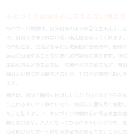
ものづくり体験で生まれるおしゃれな一点
物
ものづくり体験が心に与える深い満足感
大人向けものづくり体験で個性を楽しむコ
ものづくり体験は、自分自身の手で作品を生み出すこと
ツ
で、日常では得られない深い満足感を与えてくれます。
おしゃれを追求したものづくり体験の選び
その理由は、完成品を手にした瞬間の達成感や、創作の
方
過程に没頭することで生まれる充実感にあります。特に
東海で体験できるおしゃれなものづくりス
東海地方などの工房では、陶芸やガラス細工など、普段
ポット
触れない技法を体験できるため、非日常の刺激も味わえ
ます。
ものづくり体験ランキングで人気のジャン
ル
例えば、初めて陶芸に挑戦した方が「自分の手で形を作
珍しいものづくり体験を東海で味わう
り上げる楽しさに夢中になり、完成した器を見て感動し
東海で体験できる珍しいものづくり体験の
た」と話すように、ものづくり体験は心に残る貴重な経
魅力
験となります。大人になってからのチャレンジでも、初
心者向けのサポート体制があるため安心です。こうした
ものづくり体験で味わう東海の伝統と革新