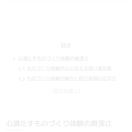
目次
心満たすものづくり体験の奥深さ
ものづくり体験が心に与える深い満足感
ものづくり体験の魅力と自己表現の広がり
ものづくり体験で感じる温もりと達成感
ものづくり体験の贈り物に込めた特別な想
い
おしゃれなものづくり体験で心が豊かに
心満たすものづくり体験の奥深さ
体験で叶うおしゃれな一点物づくり