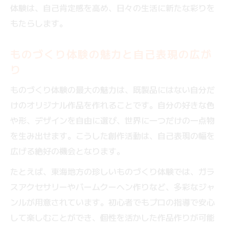
体験は、自己肯定感を高め、日々の生活に新たな彩りを
東海の大人向け珍しいものづくり体験を探
もたらします。
す
ランキング上位のものづくり体験を東海で
ものづくり体験の魅力と自己表現の広が
楽しむ
り
東海手作り体験大人におすすめの新感覚体
ものづくり体験の最大の魅力は、既製品にはない自分だ
験
けのオリジナル作品を作れることです。自分の好きな色
大人のための新感覚ものづくり時間
や形、デザインを自由に選び、世界に一つだけの一点物
大人が楽しむものづくり体験の新しい魅力
を生み出せます。こうした創作活動は、自己表現の幅を
ものづくり体験で味わう非日常のリフレッ
広げる絶好の機会となります。
シュ
たとえば、東海地方の珍しいものづくり体験では、ガラ
大人向けものづくり体験の人気ランキング
スアクセサリーやバームクーヘン作りなど、多彩なジャ
おしゃれなものづくり体験で自分磨きを
ンルが用意されています。初心者でもプロの指導で安心
ものづくり体験が大人の休日を彩る理由
して楽しむことができ、個性を活かした作品作りが可能
手作りだからこそ感じる優れた魅力