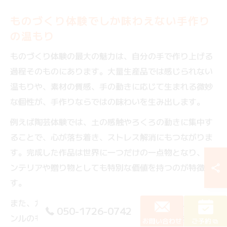
ものづくり体験でしか味わえない手作り
の温もり
ものづくり体験の最大の魅力は、自分の手で作り上げる
過程そのものにあります。大量生産品では感じられない
温もりや、素材の質感、手の動きに応じて生まれる微妙
な個性が、手作りならではの味わいを生み出します。
例えば陶芸体験では、土の感触やろくろの動きに集中す
ることで、心が落ち着き、ストレス解消にもつながりま
す。完成した作品は世界に一つだけの一点物となり、イ
ンテリアや贈り物としても特別な価値を持つのが特徴で
す。
また、ガラス細工や食品サンプル作りなど、珍しいジャ
050-1726-0742
ンルのものづくり体験も人気です。自分だけのオリジナ
お問い合わせ
ご予約