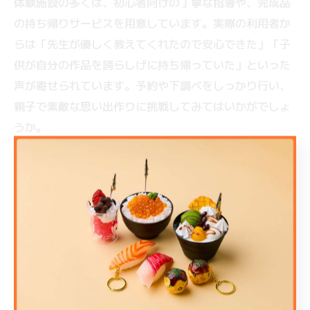
体験施設の多くは、初心者向けの丁寧な指導や、完成品
の持ち帰りサービスを用意しています。実際の利用者か
らは「先生が優しく教えてくれたので安心できた」「子
供が自分の作品を誇らしげに持ち帰っていた」といった
声が寄せられています。予約や下調べをしっかり行い、
親子で素敵な思い出作りに挑戦してみてはいかがでしょ
うか。
新大阪駅から気軽に行ける手作り体験
紹介
電車一本でアクセスできる難波の体験も
紹介