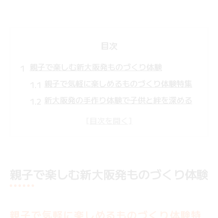
目次
親子で楽しむ新大阪発ものづくり体験
親子で気軽に楽しめるものづくり体験特集
新大阪発の手作り体験で子供と絆を深める
新大阪駅周辺の遊びに最適な体験を紹介
ものづくり体験で親子の思い出を形に残す
方法
新大阪駅で人気の子供向け体験を徹底解説
親子で楽しむ新大阪発ものづくり体験
子供が夢中になる体験を新大阪周辺で発見
子供の創造力を伸ばす新大阪のものづくり
体験
親子で気軽に楽しめるものづくり体験特