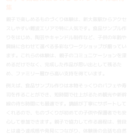
集
新大阪駅周辺でおすすめの手作り体験を探
す
親子で楽しめるものづくり体験は、新大阪駅からアクセ
夢中になれる親子向けものづくり体験の魅
スしやすい難波エリアで特に人気です。食品サンプル作
力
りをはじめ、陶芸やキャンドル制作など、子供の年齢や
新大阪遊びで時間つぶしに最適な体験スポ
興味に合わせて選べる多彩なワークショップが揃ってい
ット
ます。これらの体験は、親子のコミュニケーションを深
めるだけでなく、完成した作品が思い出として残るた
親子で満足できる新大阪駅周辺の体験プラ
め、ファミリー層から高い支持を得ています。
ン
新大阪駅から気軽に行ける手作り体験紹介
例えば、食品サンプル作りは本物そっくりのパフェや寿
電車一本でアクセスできる難波の体験も紹
司を作ることができ、短時間で仕上がるため観光や新幹
介
線の待ち時間にも最適です。講師が丁寧にサポートして
くれるので、ものづくりが初めての子供や保護者でも安
新大阪駅発おすすめものづくり体験の選び
心して参加できます。親子で協力して作る過程は、普段
方
とは違う達成感や発見につながり、体験後の会話も自然
親子で参加できる新大阪手作り体験の魅力