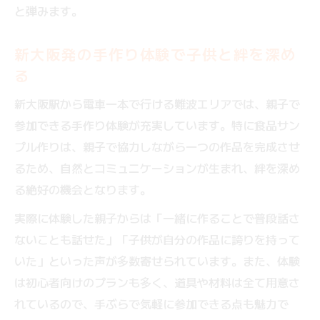
と弾みます。
新大阪駅から行きやすい体験スポット徹底
比較
新大阪発の手作り体験で子供と絆を深め
家族みんなで楽しめるものづくり体験を厳
る
選
新大阪駅から電車一本で行ける難波エリアでは、親子で
創造力を育む親子のためのものづくり体験
参加できる手作り体験が充実しています。特に食品サン
ものづくり体験で子供の発想力を引き出す
プル作りは、親子で協力しながら一つの作品を完成させ
コツ
るため、自然とコミュニケーションが生まれ、絆を深め
新大阪駅周辺で創造力が育つおすすめ体験
る絶好の機会となります。
親子の成長につながるものづくり体験の選
実際に体験した親子からは「一緒に作ることで普段話さ
び方
ないことも話せた」「子供が自分の作品に誇りを持って
新大阪の手作り体験で学びと遊びを両立
いた」といった声が多数寄せられています。また、体験
親子で楽しむ新大阪発体験型ワークショッ
は初心者向けのプランも多く、道具や材料は全て用意さ
プ
れているので、手ぶらで気軽に参加できる点も魅力で
短時間で満喫できる新大阪駅の体験スポット