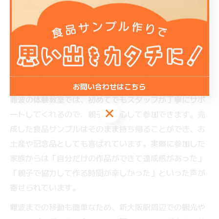
新大阪駅から電車一本でアクセスできる難波エリアは、
親子で楽しめるものづくり体験が充実していることで知
られています。特に食品サンプル作りは、子供たちが色
や形を自由にデザインできるため、創造力を育む体験と
して人気です。短時間で完成させられるワークショップ
が多く、観光の合間や待ち時間にも最適です。
お問い合わせはこちら
難波の体験教室では、初めてでもスタッフが丁寧にサポ
お問い合わせはこちら
ートしてくれるので、親子で安心して参加できます。完
成した食品サンプルはそのまま持ち帰ることができ、お
土産や記念品としても喜ばれています。実際に参加した
家族からは「自分だけの作品ができて達成感があった」
「親子で協力して作る時間が楽しかった」といった声が
寄せられています。
難波までの移動も簡単なため、新大阪駅周辺での観光や