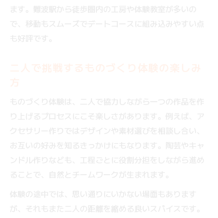
ます。難波駅から徒歩圏内の工房や体験教室が多いの
休日の特別感を高めるハンドメイド体験活
で、移動もスムーズでデートコースに組み込みやすい点
用術
も好評です。
難波で人気のハンドメイドものづくり体験
紹介
二人で挑戦するものづくり体験の楽しみ
ふたりの個性が光るハンドメイド体験の魅
方
力
ものづくり体験は、二人で協力しながら一つの作品を作
特別な休日に選びたい創作体験の楽しみ方
り上げるプロセスにこそ楽しさがあります。例えば、ア
ものづくり体験で非日常を味わう休日デー
クセサリー作りではデザインや素材選びを相談し合い、
ト
お互いの好みを知るきっかけにもなります。陶芸やキャ
創作体験がもたらすカップルの新しい発見
ンドル作りなども、工程ごとに役割分担をしながら進め
とは
ることで、自然とチームワークが生まれます。
難波駅近くの創作体験スポット活用ガイド
体験の途中では、思い通りにいかない場面もあります
体験を通じて生まれる会話と共感のひとと
が、それもまた二人の距離を縮める良いスパイスです。
き