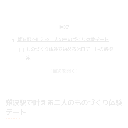
目次
難波駅で叶える二人のものづくり体験デート
ものづくり体験で始める休日デートの新提
案
二人で挑戦するものづくり体験の楽しみ方
難波駅周辺で人気のものづくり体験特集
体験を通じて深まるカップルの絆と発見
思い出に残るものづくり体験の選び方ポイ
難波駅で叶える二人のものづくり体験
ント
デート
休日を彩るものづくり体験で心が近づくひとと
き