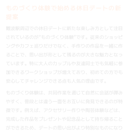
ものづくり体験が生むカップルの忘れられ
ものづくり体験で始める休日デートの新
ない思い出
提案
心を通わせるものづくり体験の魅力と効果
難波駅周辺での休日デートに新たな楽しみ方として注目
難波で見つける大人向けものづくり体験の
されているのが“ものづくり体験”です。従来のショッピ
選び方
ングやカフェ巡りだけでなく、手作りの作品を一緒に作
共同作業で自然と会話が弾む体験デートの
ることで、思い出が形として残るのが大きな魅力となっ
秘密
ています。特に大人のカップルや友達同士でも気軽に参
休日ならではのゆったり過ごせるものづく
加できるワークショップが増えており、初めての方でも
り体験
安心してチャレンジできる点も人気の理由です。
ハンドメイド体験が生む思い出深い休日プラン
ものづくり体験は、共同作業を通じて自然に会話が弾み
ものづくり体験で叶う手作りアクセサリー
やすく、普段とは違う一面をお互いに発見できるのが特
の共有時間
徴です。例えば、アクセサリー作りや陶芸体験などは、
ハンドメイド体験が絆を深めるデートの秘
完成した作品をプレゼントや記念品として持ち帰ること
密
ができるため、デートの思い出がより特別なものになり