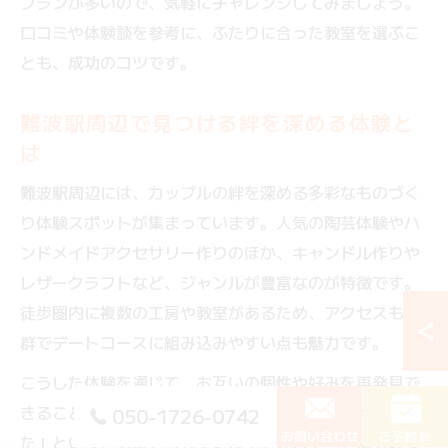
プランが多いので、気軽にチャレンジしてみましょう。
口コミや体験談を参考に、ふたりに合った教室を選ぶこ
とも、成功のコツです。
難波駅周辺で見つける絆を深める体験と
は
難波駅周辺には、カップルの絆を深める多彩なものづく
り体験スポットが集まっています。人気の陶芸体験やハ
ンドメイドアクセサリー作りのほか、キャンドル作りや
レザークラフトなど、ジャンルが豊富なのが特徴です。
徒歩圏内に複数の工房や教室があるため、アクセスも抜
群でデートコースに組み込みやすい点も魅力です。
こうした体験を通じて、お互いの個性や好みを再発見で
きることも多く、「もっと相手のことを知りたくなっ
050-1726-0742
お問い合わせ
ご予約
た」という声も寄せられています。休日デートにものづ