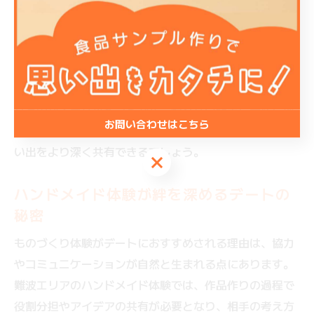
はその場で持ち帰ることができ、記念として身につけた
りプレゼントし合う楽しみも。初心者でも丁寧なサポー
トが受けられるため、不安なく参加できます。
ものづくり体験は、ふたりで過ごす時間を“形”として残
せるのが大きなポイントです。慣れない作業に一緒に取
お問い合わせはこちら
り組むことで、普段とは違う一面を知ることができ、思
い出をより深く共有できるでしょう。
お問い合わせはこちら
ハンドメイド体験が絆を深めるデートの
秘密
ものづくり体験がデートにおすすめされる理由は、協力
やコミュニケーションが自然と生まれる点にあります。
難波エリアのハンドメイド体験では、作品作りの過程で
役割分担やアイデアの共有が必要となり、相手の考え方