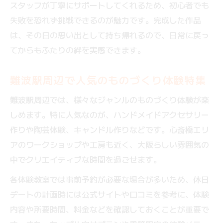
スタッフが丁寧にサポートしてくれるため、初心者でも
二人で協力し合う創作体験のメリット
失敗を恐れず挑戦できるのが魅力です。完成した作品
ものづくり体験が二人の絆を強める秘訣とは
は、その日の思い出として持ち帰れるので、日常に戻っ
共同作業でものづくり体験の楽しさを実感
てからもふたりの絆を実感できます。
カップルにおすすめのものづくり体験の特
難波駅周辺で人気のものづくり体験特集
徴
体験で自然に生まれるコミュニケーション
難波駅周辺では、様々なジャンルのものづくり体験が楽
効果
しめます。特に人気なのが、ハンドメイドアクセサリー
二人だけの思い出作りに最適な体験デート
作りや陶芸体験、キャンドル作りなどです。心斎橋エリ
術
アのワークショップや工房も近く、大阪らしい雰囲気の
難波駅周辺で見つける絆を深める体験とは
中でクリエイティブな時間を過ごせます。
大人カップルの週末を輝かせる体験の魅力
各体験教室では事前予約が必要な場合が多いため、休日
大人の休日にぴったりなものづくり体験の
デートの計画時には公式サイトや口コミを参考に、体験
選び方
内容や所要時間、料金などを確認しておくことが重要で