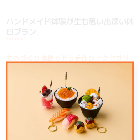
ハンドメイド体験が生む思い出深い休
日プラン
ものづくり体験で叶う手作りアクセサリ
ーの共有時間
難波駅周辺で体験できる手作りアクセサリーのワークシ
ョップは、ふたりの休日デートをより特別なものに変え
てくれます。共に材料を選び、デザインを考えながら作
品を作る過程では、自然と会話が生まれ、お互いの好み
や個性を再発見できるのが魅力です。
体験時間は1～2時間程度が多く、観光やショッピングの
合間にも無理なく組み込めます。完成したアクセサリー