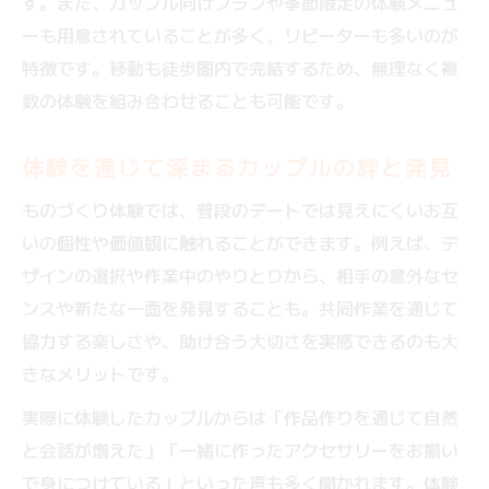
す。また、カップル向けプランや季節限定の体験メニュ
週末デートに人気のものづくり体験特集
ーも用意されていることが多く、リピーターも多いのが
心斎橋や難波周辺で楽しむ大人向け体験プ
特徴です。移動も徒歩圏内で完結するため、無理なく複
ラン
数の体験を組み合わせることも可能です。
新たな趣味発見にもなるものづくり体験の
すすめ
体験を通じて深まるカップルの絆と発見
カップルで挑戦したい体験デートの魅力
ものづくり体験では、普段のデートでは見えにくいお互
いの個性や価値観に触れることができます。例えば、デ
ザインの選択や作業中のやりとりから、相手の意外なセ
ンスや新たな一面を発見することも。共同作業を通じて
協力する楽しさや、助け合う大切さを実感できるのも大
きなメリットです。
実際に体験したカップルからは「作品作りを通じて自然
と会話が増えた」「一緒に作ったアクセサリーをお揃い
で身につけている」といった声も多く聞かれます。体験