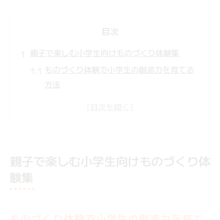
目次
親子で楽しむ小学生向けものづくり体験集
ものづくり体験で小学生の創造力を育てる
方法
親子参加でものづくり体験が特別な思い出
に
工作やパン作り体験を子供と一緒に楽しも
う
親子で楽しむ小学生向けものづくり体
大阪のものづくり体験で親子の絆が深まる
験集
ポイント
子供向けものづくり体験イベントの選び方
ガイド
ものづくり体験で小学生の創造力を育て