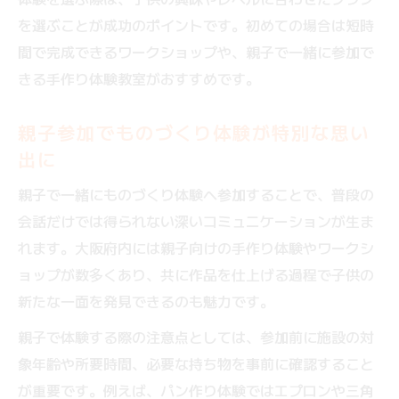
小学生向け工作体験が充実した大阪スポッ
を選ぶことが成功のポイントです。初めての場合は短時
ト紹介
間で完成できるワークショップや、親子で一緒に参加で
親子で参加できる大阪のものづくりイベン
きる手作り体験教室がおすすめです。
ト選び
親子参加でものづくり体験が特別な思い
はじめてでも安心な工作体験はどこが人
出に
気？
大阪の手作り体験で創造力を刺激しよう
親子で一緒にものづくり体験へ参加することで、普段の
週末におすすめ子供ものづくり体験特集
会話だけでは得られない深いコミュニケーションが生ま
週末は親子で楽しむものづくり体験が人気
れます。大阪府内には親子向けの手作り体験やワークシ
ョップが数多くあり、共に作品を仕上げる過程で子供の
大阪で小学生が夢中になる体験イベントの
新たな一面を発見できるのも魅力です。
秘密
ものづくり体験で子供の自由研究をサポー
親子で体験する際の注意点としては、参加前に施設の対
ト
象年齢や所要時間、必要な持ち物を事前に確認すること
が重要です。例えば、パン作り体験ではエプロンや三角
手作り体験を週末の家族イベントに取り入