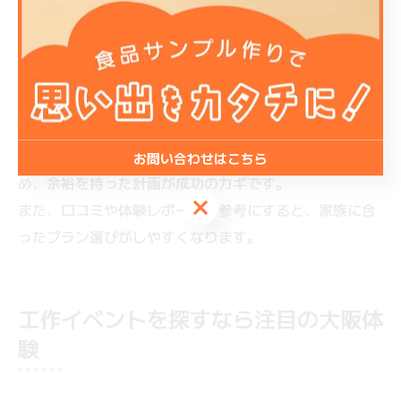
ち物の有無などをしっかり確認しましょう。
予約時のチェックポイント
公式サイトや予約サイトで空き状況を確認
体験内容や所要時間、対象年齢を事前に把握
キャンセルポリシーや注意事項もチェック
直前の予約では希望の時間が埋まっていることもあるた
お問い合わせはこちら
め、余裕を持った計画が成功のカギです。
お問い合わせはこちら
また、口コミや体験レポートを参考にすると、家族に合
ったプラン選びがしやすくなります。
工作イベントを探すなら注目の大阪体
験