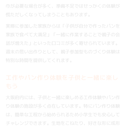
巾が必要な場合が多く、準備不足ではせっかくの体験が
れるコツ
慌ただしくなってしまうこともあります。
口コミで高評価のものづくり体験スポット
まとめ
実際に参加した家族からは「子供が自分で作ったパンを
パン作り体験も充実！大阪ものづくりの魅力
家族で食べて大満足」「一緒に作業することで親子の会
話が増えた」といった口コミが多く寄せられています。
大阪でものづくり体験とパン作りを同時に
週末の思い出作りとして、親子参加型ものづくり体験は
楽しむ
特別な時間を提供してくれます。
子供が笑顔になるパン作り体験のポイント
親子で学ぶパン作りでものづくり体験を満
工作やパン作り体験を子供と一緒に楽し
喫
もう
パン作り体験を通じて得られる創造力と達
大阪府内には、子供と一緒に楽しめる工作体験やパン作
成感
り体験の施設が多く点在しています。特にパン作り体験
ものづくり体験と食の楽しさを大阪で体感
は、簡単な工程から始められるため小学生でも安心して
しよう
チャレンジできます。生地をこねたり、好きな形に成形
初めてでも安心な大阪府内ものづくり体験