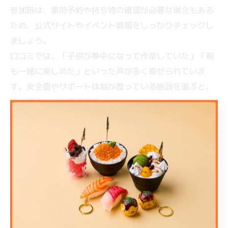
参加時は、事前予約や持ち物の確認が必要な場合もある
ため、公式サイトやイベント情報をしっかりチェックし
ましょう。
口コミでは、「子供が夢中になって作業していた」「親
も一緒に楽しめた」といった声が多く寄せられていま
す。安全面やサポート体制が整っている施設を選ぶと、
初めての方でも安心です。
家族で参加しやすいものづくり体験の予
約ポイント
ものづくり体験を家族で楽しむためには、事前の予約が
重要です。特に人気スポットや週末・長期休み期間中は
早めの予約が推奨されます。
予約時には、体験内容や対象年齢、所要時間、料金、持