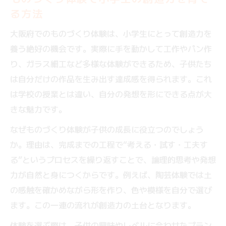
ものづくり体験で広がる大阪の家族時間
る方法
大阪で家族が楽しめるものづくり体験の魅
大阪府でのものづくり体験は、小学生にとって創造力を
力
養う絶好の機会です。実際に手を動かして工作やパン作
休日におすすめの親子ものづくり体験スポ
り、ガラス細工など多様な体験ができるため、子供たち
ット
は自分だけの作品を生み出す達成感を得られます。これ
ものづくり体験で家族の会話が自然と増え
は学校の授業とは違い、自分の発想を形にできる点が大
る理由
きな魅力です。
子供と一緒に大阪で体験できる工作イベン
なぜものづくり体験が子供の成長に役立つのでしょう
ト情報
か。理由は、完成までの工程で“考える・試す・工夫す
家族で参加しやすいものづくり体験の予約
る”というプロセスを繰り返すことで、論理的思考や発想
ポイント
力が自然と身につくからです。例えば、陶芸体験では土
工作イベントを探すなら注目の大阪体験
の感触を確かめながら形を作り、色や模様を自分で選び
ものづくり体験で人気の大阪工作イベント
ます。この一連の流れが創造力の土台となります。
特集
体験を選ぶ際は、子供の興味やレベルに合わせたプラン