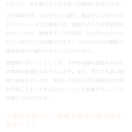
したりと、手を動かすことで食への興味も高まります。
初心者でも安心な大阪のものづくり体験選
工作体験では、木工やガラス細工、食品サンプル作りな
び
どバリエーションが豊富です。施設によっては季節限定
小学生が安全に参加できる体験スポット案
のイベントや、動物モチーフの作品、オリジナルアクセ
内
サリー作りなども体験できます。これらは子供の個性や
親子でものづくり体験を始める時の注意点
感性を伸ばす絶好のチャンスとなります。
初めて体験する子供向けものづくり教室特
参加時のポイントとしては、予約が必要な施設も多いた
集
め事前の確認をおすすめします。また、汚れても良い服
ものづくり体験の持ち物や予約方法を解説
装で参加することや、完成した作品を持ち帰るための袋
を用意しておくと安心です。こうした配慮がスムーズな
体験につながります。
大阪のものづくり体験で親子の絆が深ま
るポイント