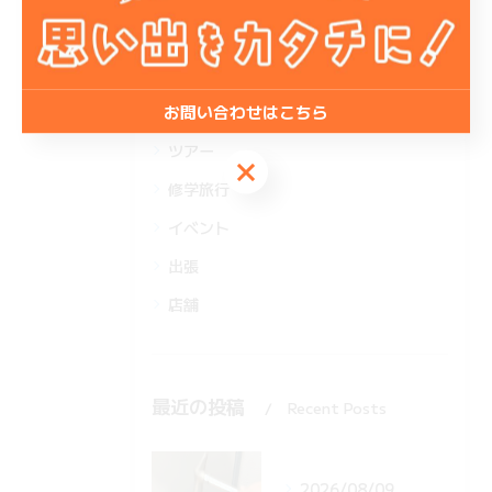
カテゴリー
Categories
全てのカテゴリー
お問い合わせはこちら
団体
ツアー
お問い合わせはこちら
修学旅行
イベント
出張
店舗
最近の投稿
Recent Posts
2026/08/09