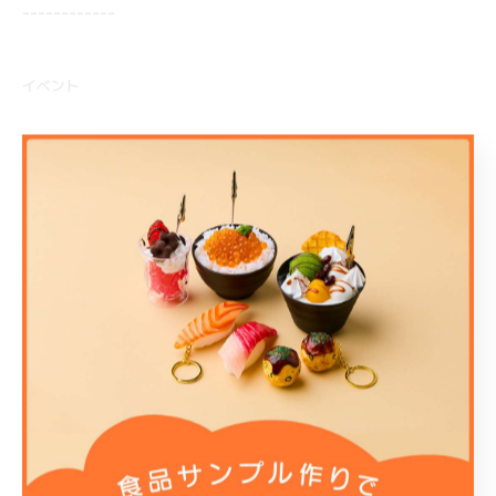
------------
イベント
< 前のページ
一覧に戻る
次のページ >
関連タグ
#かき氷
#室内
#イベント
#季節限定
#体験
#子供