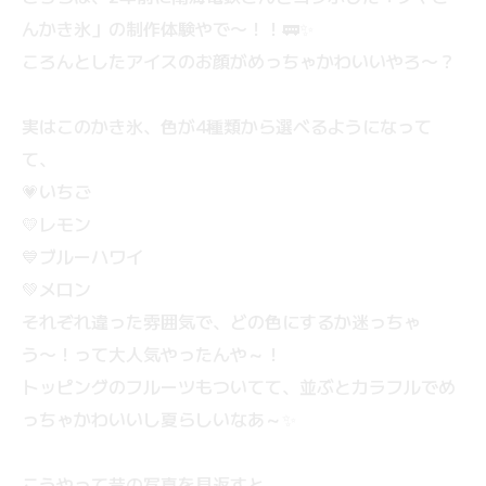
んかき氷」の制作体験やで〜！！🚃✨
ころんとしたアイスのお顔がめっちゃかわいいやろ〜？
実はこのかき氷、色が4種類から選べるようになって
て、
💗いちご
💛レモン
💙ブルーハワイ
💚メロン
それぞれ違った雰囲気で、どの色にするか迷っちゃ
う〜！って大人気やったんや～！
トッピングのフルーツもついてて、並ぶとカラフルでめ
っちゃかわいいし夏らしいなあ～✨
こうやって昔の写真を見返すと、