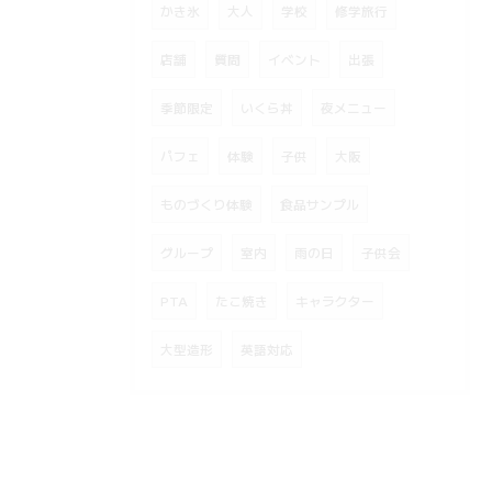
かき氷
大人
学校
修学旅行
店舗
質問
イベント
出張
季節限定
いくら丼
夜メニュー
パフェ
体験
子供
大阪
ものづくり体験
食品サンプル
グループ
室内
雨の日
子供会
PTA
たこ焼き
キャラクター
大型造形
英語対応