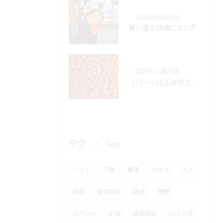
2026/08/05
暑い夏も快適に♪スポットクーラー設置したら…スタッフの遊び心でキュートな仲間に変身？！
2026/08/04
【パーツ仕込み完了🍒】真っ赤でツヤツヤ！かき氷＆パフェで大人気の「さくらんぼ」がたくさん届いたで〜！✨
タグ
Tags
パフェ
下見
催事
かき氷
大人
学校
修学旅行
店舗
質問
イベント
出張
季節限定
いくら丼