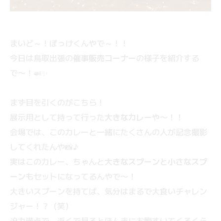
まいど～！ぽっけくんやで～！！
今日は鳥取出張の
催事販売コーナー
の様子を紹介する
で〜！🍛✨
まず目を引くのがこちら！
展示用として持って行った
大きなカレー
や〜！！
会場では、このカレーと一緒にたくさんの人が記念撮影
してくれたんや📸♪
実はこのカレー、ちゃんと
大きなスプーンと小さなスプ
ーン
もセットになってるんやで〜！
大きいスプーンを持てば、気分はまるで大食いチャレン
ジャー！？（笑）
迫力満点で、近くで見るとほんまにお腹すいてくるくら