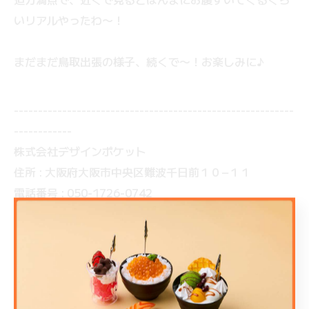
いリアルやったわ〜！
まだまだ鳥取出張の様子、続くで〜！お楽しみに♪
----------------------------------------------------------
------------
株式会社デザインポケット
住所 : 大阪府大阪市中央区難波千日前１０−１１
電話番号 : 050-1726-0742
大阪で出張でのご利用も可能
----------------------------------------------------------
------------