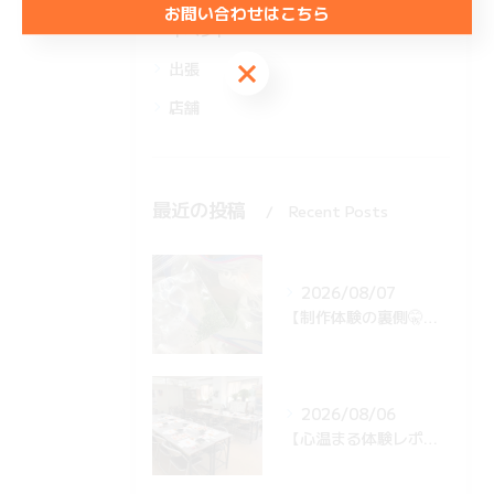
お問い合わせはこちら
イベント
お問い合わせはこちら
出張
店舗
最近の投稿
Recent Posts
2026/08/07
【制作体験の裏側🤫】団体様の準備中！青のりが飛び散らない秘密の工夫とは…？✨
2026/08/06
【心温まる体験レポ🍣】海外の学生さん13名がお寿司作りに挑戦！後日届いた感動メッセージとは…？✨