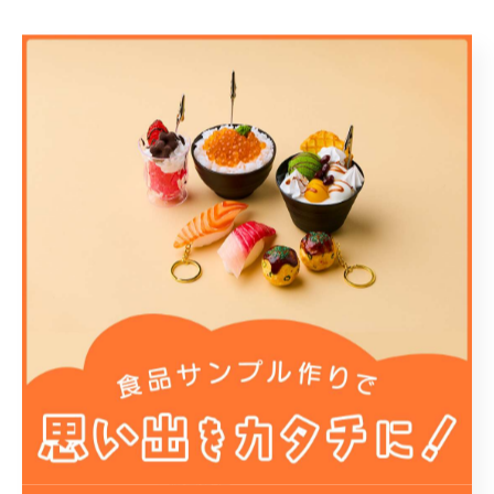
関連タグ
#たこ焼き
#室内
#子供
#体験
#食品サンプル
#ものづくり体験
カテゴリー
Categories
全てのカテゴリー
団体
ツアー
修学旅行