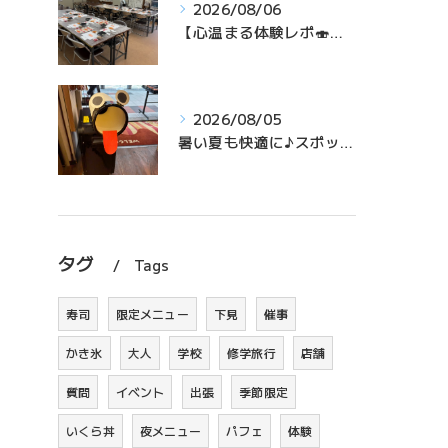
2026/08/06
【心温まる体験レポ🍣】海外の学生さん13名がお寿司作りに挑戦！後日届いた感動メッセージとは…？✨
2026/08/05
暑い夏も快適に♪スポットクーラー設置したら…スタッフの遊び心でキュートな仲間に変身？！
タグ
Tags
寿司
限定メニュー
下見
催事
かき氷
大人
学校
修学旅行
店舗
質問
イベント
出張
季節限定
いくら丼
夜メニュー
パフェ
体験