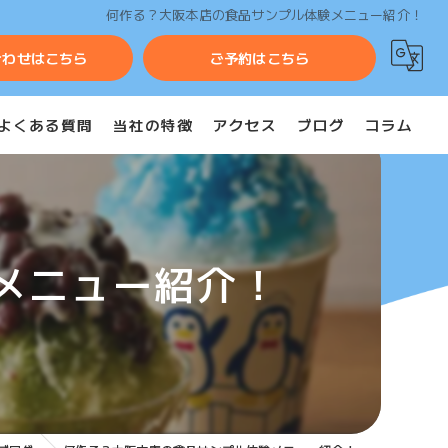
何作る？大阪本店の食品サンプル体験メニュー紹介！
合わせはこちら
ご予約はこちら
よくある質問
当社の特徴
アクセス
ブログ
コラム
団体
ツアー
メニュー紹介！
修学旅行
イベント
出張