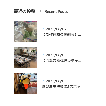
最近の投稿
Recent Posts
2026/08/07
【制作体験の裏側🤫】団体様の準備中！青のりが飛び散らない秘密の工夫とは…？✨
2026/08/06
【心温まる体験レポ🍣】海外の学生さん13名がお寿司作りに挑戦！後日届いた感動メッセージとは…？✨
2026/08/05
暑い夏も快適に♪スポットクーラー設置したら…スタッフの遊び心でキュートな仲間に変身？！