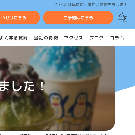
40名の団体様にご来店いただきました！
合わせはこちら
ご予約はこちら
よくある質問
当社の特徴
アクセス
ブログ
コラム
団体
ツアー
ました！
修学旅行
イベント
出張